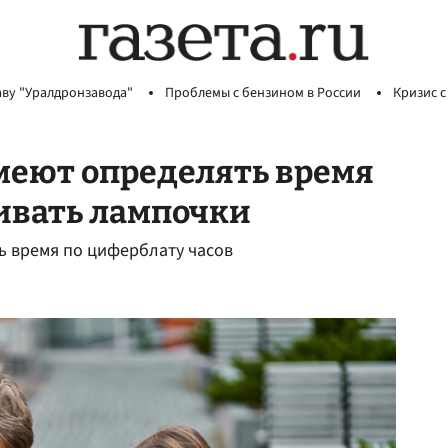
аву "Уралдронзавода"
Проблемы с бензином в России
Кризис с
меют определять время
ивать лампочки
ь время по циферблату часов