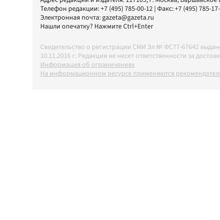
Адрес редакции и издателя:
117105
, г.
Москва
,
Варшавское шо
Телефон редакции:
+7 (495) 785-00-12
| Факс:
+7 (495) 785-17
Электронная почта:
gazeta@gazeta.ru
Нашли опечатку? Нажмите Ctrl+Enter
Свидетельство о регистрации СМИ Эл № ФС77-67642 выда
10.11.2016 г. Редакция не несет ответственности за дос
Информация об ограничениях
На информационном ресурсе применяются рекомендатель