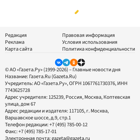
Редакция
Правовая информация
Реклама
Условия использования
Карта сайта
Политика конфиденциальности
© АО «Газета.Ру» (1999-2026) – Главные новости дня
Название:
Газета.Ru
(Gazeta.Ru)
Учредитель:
АО «Газета.Ру»
, ОГРН 1067761730376, ИНН
7743625728
Адрес учредителя: 125239, Россия, Москва, Коптевская
улица, дом 67
Адрес редакции и издателя:
117105
, г.
Москва
,
Варшавское шоссе, д.9, стр.1
Телефон редакции:
+7 (495) 785-00-12
Факс:
+7 (495) 785-17-01
Электронная почта:
gazeta@gazeta.ru