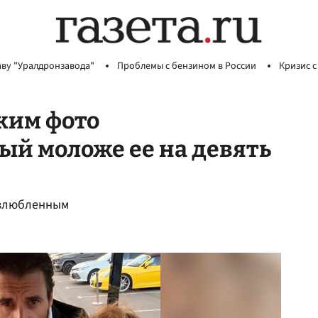
аву "Уралдронзавода"
Проблемы с бензином в России
Кризис с
ким фото
ый моложе ее на девять
озлюбленным