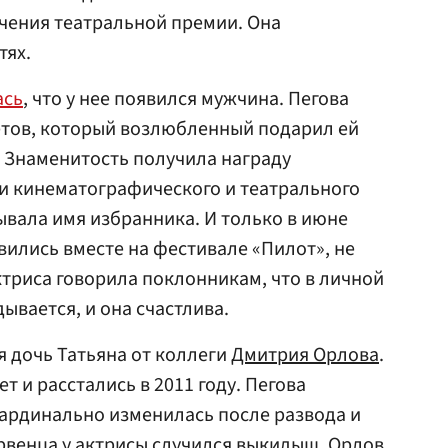
чения театральной премии. Она
тях.
ась
, что у нее появился мужчина. Пегова
ветов, который возлюбленный подарил ей
. Знаменитость получила награду
ии кинематографического и театрального
ывала имя избранника. И только в июне
вились вместе на фестивале «Пилот», не
ктриса говорила поклонникам, что в личной
дывается, и она счастлива.
я дочь Татьяна от коллеги
Дмитрия Орлова
.
т и расстались в 2011 году. Пегова
кардинально изменилась после развода и
рвенца у актрисы случился выкидыш. Орлов