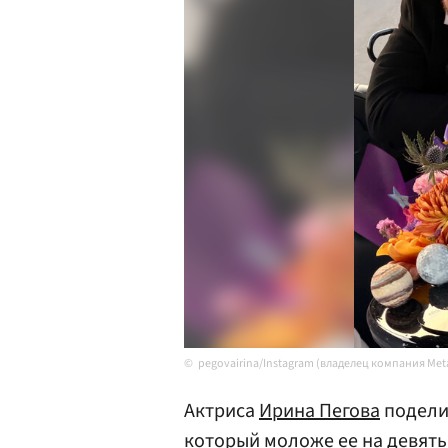
pegovairina/Instagram (владелец компания Me
Актриса
Ирина Пегова
подели
который моложе ее на девять 