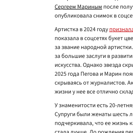
Сергеем Мариным
после полу
опубликовала снимок в соцсе
Артистка в 2024 году
признал
показала в соцсетях букет ц
за звание народной артистки
за большие заслуги в развит
искусства. Однако звезда скр
2025 года Пегова и Марин поя
скрываясь от журналистов. А
жизни у нее все отлично скла
У знаменитости есть 20-летня
Супруги были женаты шесть ле
подчеркивала, что ее жизнь 
стала лучше. До рождения пе