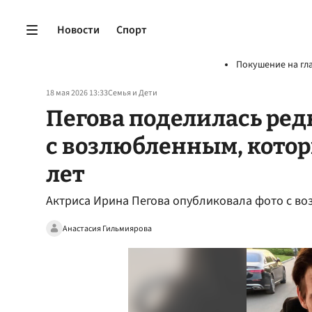
Новости
Спорт
Покушение на гл
18 мая 2026 13:33
Семья и Дети
Пегова поделилась ред
с возлюбленным, котор
лет
Актриса Ирина Пегова опубликовала фото с в
Анастасия Гильмиярова