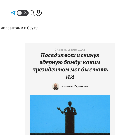
Авторизоваться
 мигрантами в Сеуте
07 августа 2026, 10:43
Посадил всех и скинул
ядерную бомбу: каким
президентом мог бы стать
ИИ
Виталий Рюмшин