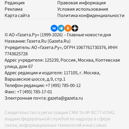
Редакция
Правовая информация
Реклама
Условия использования
Карта сайта
Политика конфиденциальности
© АО «Газета.Ру» (1999-2026) – Главные новости дня
Название:
Газета.Ru
(Gazeta.Ru)
Учредитель:
АО «Газета.Ру»
, ОГРН 1067761730376, ИНН
7743625728
Адрес учредителя: 125239, Россия, Москва, Коптевская
улица, дом 67
Адрес редакции и издателя:
117105
, г.
Москва
,
Варшавское шоссе, д.9, стр.1
Телефон редакции:
+7 (495) 785-00-12
Факс:
+7 (495) 785-17-01
Электронная почта:
gazeta@gazeta.ru
Свидетельство о регистрации СМИ Эл № ФС77-67642
выдано федеральной службой по надзору в сфере
связи, информационных технологий и массовых