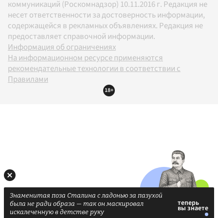
коммуникаций (Роскомнадзор) 10.11.2016 г. Редакция не
несет ответственности за достоверность информации,
содержащейся в рекламных объявлениях. Редакция не
предоставляет справочной информации.
Информация об ограничениях
На информационном ресурсе применяются
рекомендательные технологии в соответствии с
Правилами
18+
Знаменитая поза Сталина с ладонью за пазухой
была не ради образа — так он маскировал
искалеченную в детстве руку