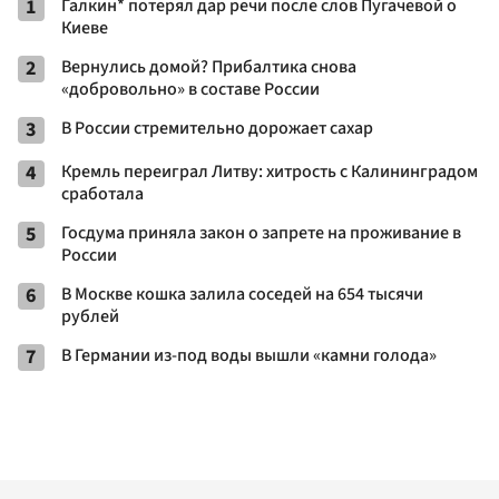
1
Галкин* потерял дар речи после слов Пугачевой о
Киеве
2
Вернулись домой? Прибалтика снова
«добровольно» в составе России
3
В России стремительно дорожает сахар
4
Кремль переиграл Литву: хитрость с Калининградом
сработала
5
Госдума приняла закон о запрете на проживание в
России
6
В Москве кошка залила соседей на 654 тысячи
рублей
7
В Германии из-под воды вышли «камни голода»