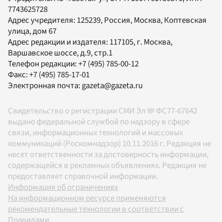
7743625728
Адрес учредителя: 125239, Россия, Москва, Коптевская
улица, дом 67
Адрес редакции и издателя:
117105
, г.
Москва
,
Варшавское шоссе, д.9, стр.1
Телефон редакции:
+7 (495) 785-00-12
Факс:
+7 (495) 785-17-01
Электронная почта:
gazeta@gazeta.ru
Свидетельство о регистрации СМИ Эл № ФС77-67642
выдано федеральной службой по надзору в сфере
связи, информационных технологий и массовых
коммуникаций (Роскомнадзор) 10.11.2016 г. Редакция не
несет ответственности за достоверность информации,
содержащейся в рекламных объявлениях. Редакция не
предоставляет справочной информации.
Информация об ограничениях
На информационном ресурсе применяются
рекомендательные технологии в соответствии с
Правилами