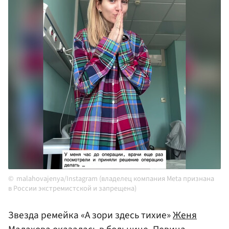
malahovajenya/Instagram (владелец компания Meta признана
в России экстремистской и запрещена)
Звезда ремейка «А зори здесь тихие»
Женя