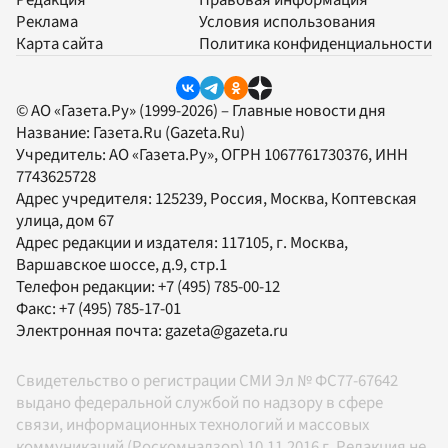
Редакция
Правовая информация
Реклама
Условия использования
Карта сайта
Политика конфиденциальности
© АО «Газета.Ру» (1999-2026) – Главные новости дня
Название:
Газета.Ru
(Gazeta.Ru)
Учредитель:
АО «Газета.Ру»
, ОГРН 1067761730376, ИНН
7743625728
Адрес учредителя: 125239, Россия, Москва, Коптевская
улица, дом 67
Адрес редакции и издателя:
117105
, г.
Москва
,
Варшавское шоссе, д.9, стр.1
Телефон редакции:
+7 (495) 785-00-12
Факс:
+7 (495) 785-17-01
Электронная почта:
gazeta@gazeta.ru
Свидетельство о регистрации СМИ Эл № ФС77-67642
выдано федеральной службой по надзору в сфере
связи, информационных технологий и массовых
коммуникаций (Роскомнадзор) 10.11.2016 г. Редакция не