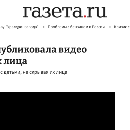
аву "Уралдронзавода"
Проблемы с бензином в России
Кризис с
публиковала видео
х лица
с детьми, не скрывая их лица