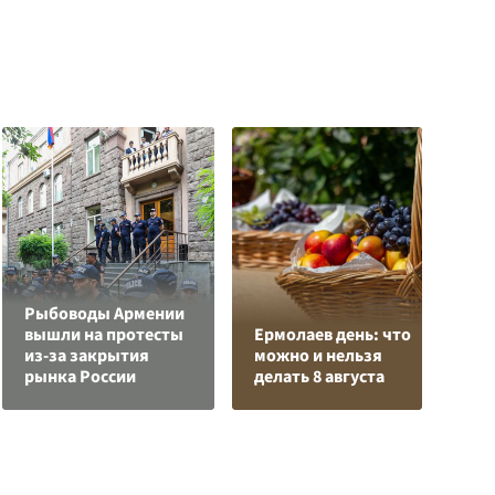
Рыбоводы Армении
Л
вышли на протесты
Ермолаев день: что
з
из-за закрытия
можно и нельзя
в
рынка России
делать 8 августа
р