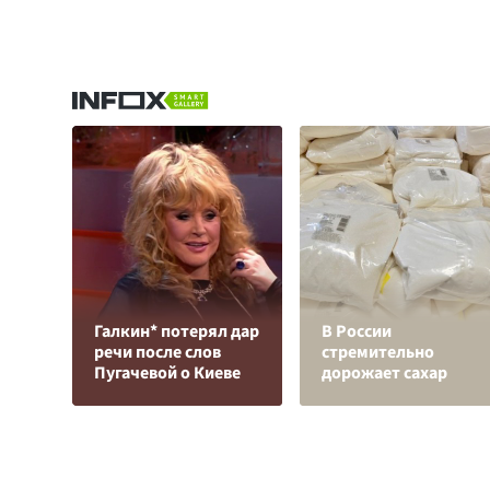
Галкин* потерял дар
В России
речи после слов
стремительно
Пугачевой о Киеве
дорожает сахар