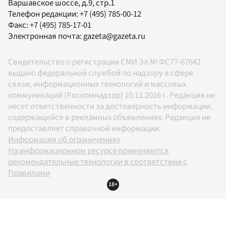
Варшавское шоссе, д.9, стр.1
Телефон редакции:
+7 (495) 785-00-12
Факс:
+7 (495) 785-17-01
Электронная почта:
gazeta@gazeta.ru
Свидетельство о регистрации СМИ Эл № ФС77-67642
выдано федеральной службой по надзору в сфере
связи, информационных технологий и массовых
коммуникаций (Роскомнадзор) 10.11.2016 г. Редакция не
несет ответственности за достоверность информации,
содержащейся в рекламных объявлениях. Редакция не
предоставляет справочной информации.
Информация об ограничениях
На информационном ресурсе применяются
рекомендательные технологии в соответствии с
Правилами
18+