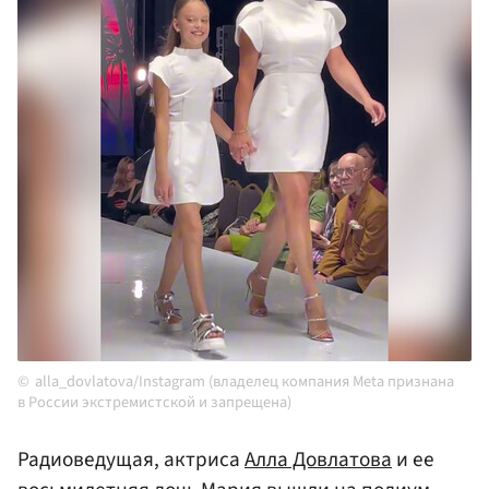
alla_dovlatova/Instagram (владелец компания Meta признана
в России экстремистской и запрещена)
Радиоведущая, актриса
Алла Довлатова
и ее