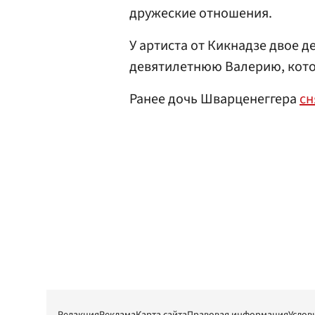
дружеские отношения.
У артиста от Кикнадзе двое 
девятилетнюю Валерию, котор
Ранее дочь Шварценеггера
сн