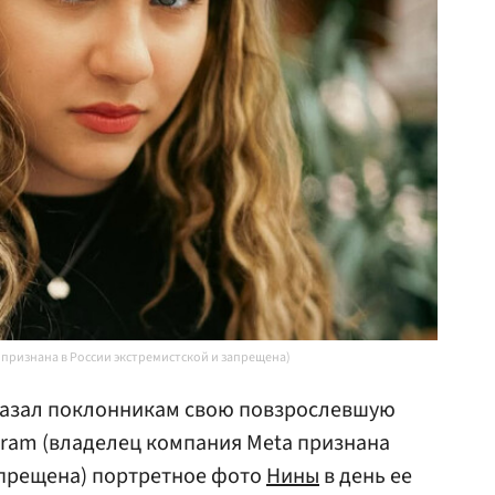
 признана в России экстремистской и запрещена)
азал поклонникам свою повзрослевшую
agram (владелец компания Meta признана
апрещена) портретное фото
Нины
в день ее