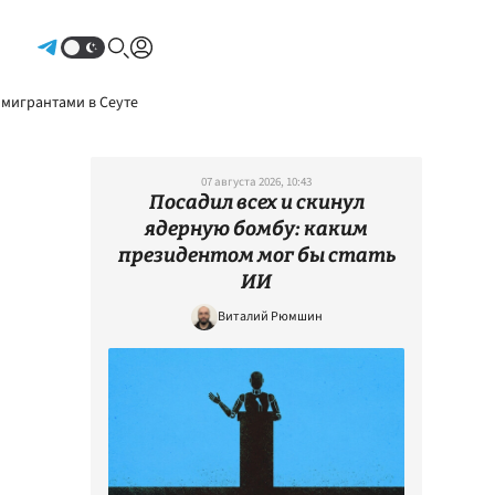
Авторизоваться
 мигрантами в Сеуте
07 августа 2026, 10:43
Посадил всех и скинул
ядерную бомбу: каким
президентом мог бы стать
ИИ
Виталий Рюмшин