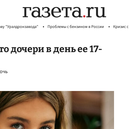
аву "Уралдронзавода"
Проблемы с бензином в России
Кризис с
о дочери в день ее 17-
дочь