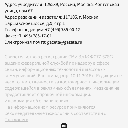
Адрес учредителя: 125239, Россия, Москва, Коптевская
улица, дом 67
Адрес редакции и издателя:
117105
, г.
Москва
,
Варшавское шоссе, д.9, стр.1
Телефон редакции:
+7 (495) 785-00-12
Факс:
+7 (495) 785-17-01
Электронная почта:
gazeta@gazeta.ru
Свидетельство о регистрации СМИ Эл № ФС77-67642
выдано федеральной службой по надзору в сфере
связи, информационных технологий и массовых
коммуникаций (Роскомнадзор) 10.11.2016 г. Редакция не
несет ответственности за достоверность информации,
содержащейся в рекламных объявлениях. Редакция не
предоставляет справочной информации.
Информация об ограничениях
На информационном ресурсе применяются
рекомендательные технологии в соответствии с
Правилами
18+