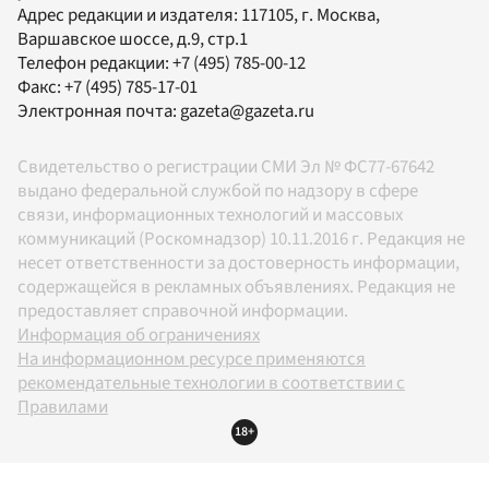
Адрес редакции и издателя:
117105
, г.
Москва
,
Варшавское шоссе, д.9, стр.1
Телефон редакции:
+7 (495) 785-00-12
Факс:
+7 (495) 785-17-01
Электронная почта:
gazeta@gazeta.ru
Свидетельство о регистрации СМИ Эл № ФС77-67642
выдано федеральной службой по надзору в сфере
связи, информационных технологий и массовых
коммуникаций (Роскомнадзор) 10.11.2016 г. Редакция не
несет ответственности за достоверность информации,
содержащейся в рекламных объявлениях. Редакция не
предоставляет справочной информации.
Информация об ограничениях
На информационном ресурсе применяются
рекомендательные технологии в соответствии с
Правилами
18+