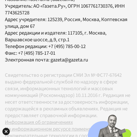
Учредитель:
АО «Газета.Ру»
, ОГРН 1067761730376, ИНН
7743625728
Адрес учредителя: 125239, Россия, Москва, Коптевская
улица, дом 67
Адрес редакции и издателя:
117105
, г.
Москва
,
Варшавское шоссе, д.9, стр.1
Телефон редакции:
+7 (495) 785-00-12
Факс:
+7 (495) 785-17-01
Электронная почта:
gazeta@gazeta.ru
Свидетельство о регистрации СМИ Эл № ФС77-67642
выдано федеральной службой по надзору в сфере
связи, информационных технологий и массовых
коммуникаций (Роскомнадзор) 10.11.2016 г. Редакция не
несет ответственности за достоверность информации,
содержащейся в рекламных объявлениях. Редакция не
предоставляет справочной информации.
Информация об ограничениях
На информационном ресурсе применяются
рекомендательные технологии в соответствии с