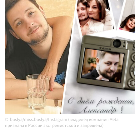
buslya/miss.buslya/Instagram (владелец компания Meta
признана в России экстремистской и запрещена)