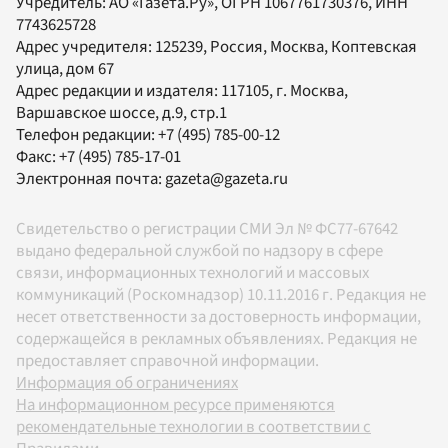
Учредитель:
АО «Газета.Ру»
, ОГРН 1067761730376, ИНН
7743625728
Адрес учредителя: 125239, Россия, Москва, Коптевская
улица, дом 67
Адрес редакции и издателя:
117105
, г.
Москва
,
Варшавское шоссе, д.9, стр.1
Телефон редакции:
+7 (495) 785-00-12
Факс:
+7 (495) 785-17-01
Электронная почта:
gazeta@gazeta.ru
Свидетельство о регистрации СМИ Эл № ФС77-67642
выдано федеральной службой по надзору в сфере
связи, информационных технологий и массовых
коммуникаций (Роскомнадзор) 10.11.2016 г. Редакция не
несет ответственности за достоверность информации,
содержащейся в рекламных объявлениях. Редакция не
предоставляет справочной информации.
Информация об ограничениях
На информационном ресурсе применяются
рекомендательные технологии в соответствии с