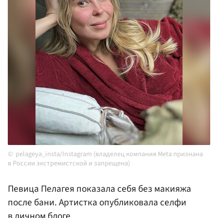
pelageya_insta/Instagram (владелец компания Meta признана
в России экстремистской и запрещена)
Певица Пелагея показала себя без макияжа
после бани. Артистка опубликовала селфи
в личном блоге.