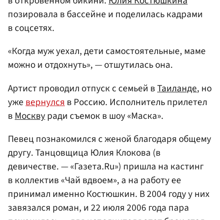
в откровенном бикини.
Юлия Костюшкина
позировала в бассейне и поделилась кадрами
в соцсетях.
«Когда муж уехал, дети самостоятельные, маме
можно и отдохнуть», — отшутилась она.
Артист проводил отпуск с семьей в
Таиланде
, но
уже
вернулся
в Россию. Исполнитель прилетел
в
Москву
ради съемок в шоу «Маска».
Певец познакомился с женой благодаря общему
другу. Танцовщица Юлия Клокова (в
девичестве. — «Газета.Ru») пришла на кастинг
в коллектив «Чай вдвоем», а на работу ее
принимал именно Костюшкин. В 2004 году у них
завязался роман, и 22 июля 2006 года пара