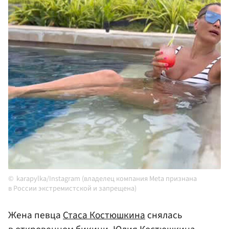
karapylka/Instagram (владелец компания Meta признана
в России экстремистской и запрещена)
Жена певца
Стаса Костюшкина
снялась