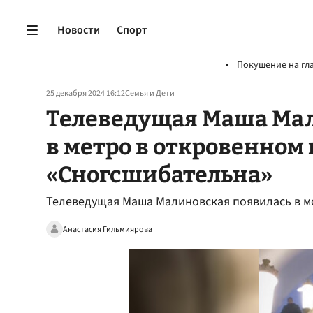
Новости
Спорт
Покушение на гл
25 декабря 2024 16:12
Семья и Дети
Телеведущая Маша Мал
в метро в откровенном 
«Сногсшибательна»
Телеведущая Маша Малиновская появилась в м
Анастасия Гильмиярова