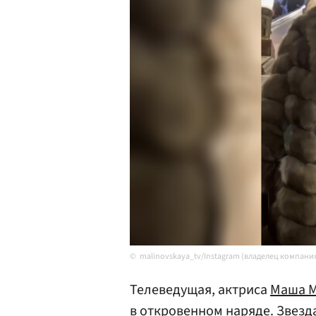
malinovskaya_tv/Instagram (владелец компани
Телеведущая, актриса
Маша М
в откровенном наряде. Звезда