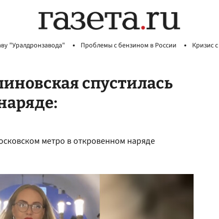
аву "Уралдронзавода"
Проблемы с бензином в России
Кризис с
иновская спустилась
наряде:
осковском метро в откровенном наряде