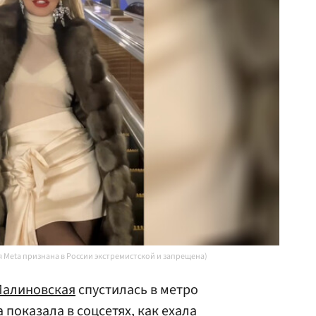
я Meta признана в России экстремистской и запрещена)
алиновская
спустилась в метро
 показала в соцсетях, как ехала