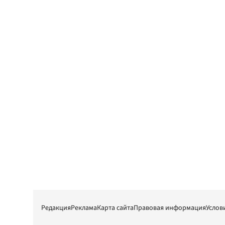
Редакция
Реклама
Карта сайта
Правовая информация
Услов