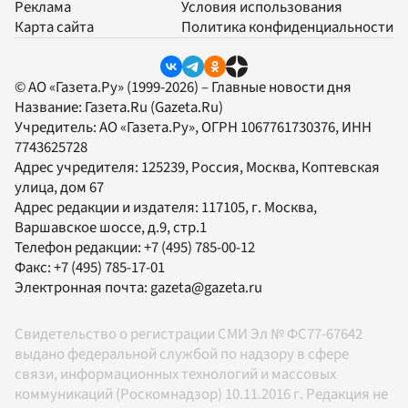
Реклама
Условия использования
Карта сайта
Политика конфиденциальности
© АО «Газета.Ру» (1999-2026) – Главные новости дня
Название:
Газета.Ru
(Gazeta.Ru)
Учредитель:
АО «Газета.Ру»
, ОГРН 1067761730376, ИНН
7743625728
Адрес учредителя: 125239, Россия, Москва, Коптевская
улица, дом 67
Адрес редакции и издателя:
117105
, г.
Москва
,
Варшавское шоссе, д.9, стр.1
Телефон редакции:
+7 (495) 785-00-12
Факс:
+7 (495) 785-17-01
Электронная почта:
gazeta@gazeta.ru
Свидетельство о регистрации СМИ Эл № ФС77-67642
выдано федеральной службой по надзору в сфере
связи, информационных технологий и массовых
коммуникаций (Роскомнадзор) 10.11.2016 г. Редакция не