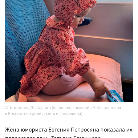
bruhunova/Instagram (владелец компания Meta признана
в России экстремистской и запрещена)
Жена юмориста
Евгения Петросяна
показала их