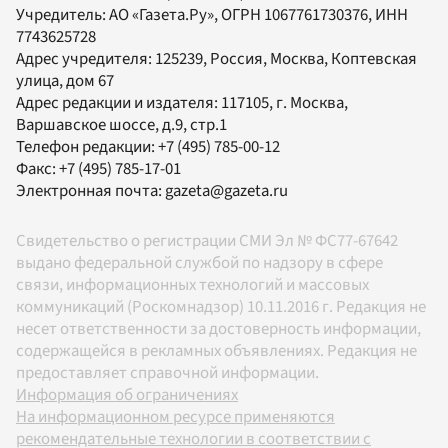
Учредитель:
АО «Газета.Ру»
, ОГРН 1067761730376, ИНН
7743625728
Адрес учредителя: 125239, Россия, Москва, Коптевская
улица, дом 67
Адрес редакции и издателя:
117105
, г.
Москва
,
Варшавское шоссе, д.9, стр.1
Телефон редакции:
+7 (495) 785-00-12
Факс:
+7 (495) 785-17-01
Электронная почта:
gazeta@gazeta.ru
Свидетельство о регистрации СМИ Эл № ФС77-67642
выдано федеральной службой по надзору в сфере
связи, информационных технологий и массовых
коммуникаций (Роскомнадзор) 10.11.2016 г. Редакция не
несет ответственности за достоверность информации,
содержащейся в рекламных объявлениях. Редакция не
предоставляет справочной информации.
Информация об ограничениях
На информационном ресурсе применяются
рекомендательные технологии в соответствии с