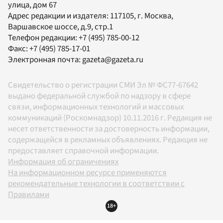
улица, дом 67
Адрес редакции и издателя:
117105
, г.
Москва
,
Варшавское шоссе, д.9, стр.1
Телефон редакции:
+7 (495) 785-00-12
Факс:
+7 (495) 785-17-01
Электронная почта:
gazeta@gazeta.ru
Свидетельство о регистрации СМИ Эл № ФС77-67642
выдано федеральной службой по надзору в сфере
связи, информационных технологий и массовых
коммуникаций (Роскомнадзор) 10.11.2016 г. Редакция не
несет ответственности за достоверность информации,
содержащейся в рекламных объявлениях. Редакция не
предоставляет справочной информации.
Информация об ограничениях
На информационном ресурсе применяются
рекомендательные технологии в соответствии с
Правилами
18+