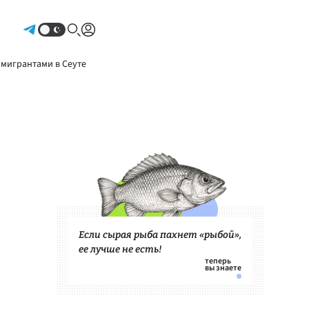
Авторизоваться
 мигрантами в Сеуте
Если сырая рыба пахнет «рыбой»,
ее лучше не есть!