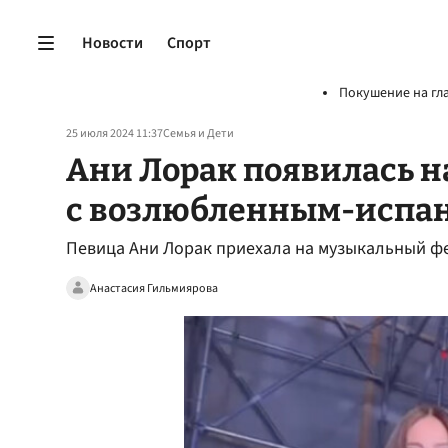
Новости
Спорт
Покушение на гл
25 июля 2024 11:37
Семья и Дети
Ани Лорак появилась н
с возлюбленным-испа
Певица Ани Лорак приехала на музыкальный ф
Анастасия Гильмиярова