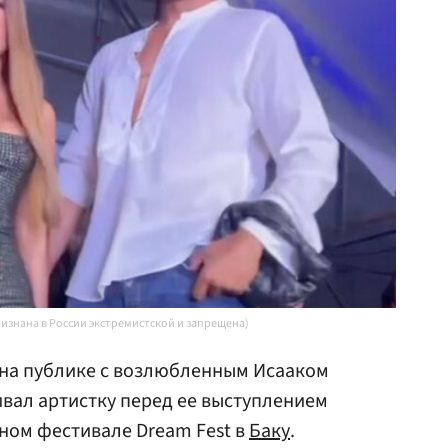
ризнана в России экстремистской и запрещена)
 на публике с возлюбленным Исааком
вал артистку перед ее выступлением
ом фестивале Dream Fest в
Баку
.