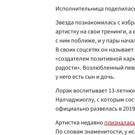
Исполнительница поделилась 
Звезда познакомилась с изб
артистку на свои тренинги, а
с ним поближе, и у пары нача
В своих соцсетях он называет
«создателем позитивной ка
радости». Возлюбленный пев
у него есть сын и дочь.
Лорак воспитывает 13-летню
Налчаджиоглу, с которым сост
официально развелась в 2019 
Артистка недавно
призналас
По словам знаменитости, у ис