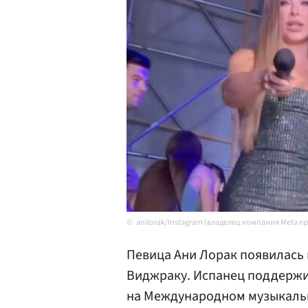
anilorak/Instagram (владелец компания Meta п
Певица Ани Лорак появилась
Виджраку. Испанец поддержи
на Международном музыкальн