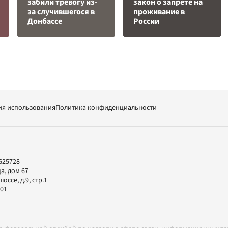
забили тревогу из-
закон о запрете на
за случившегося в
проживание в
Донбассе
России
ия использования
Политика конфиденциальности
625728
а, дом 67
ссе, д.9, стр.1
-01