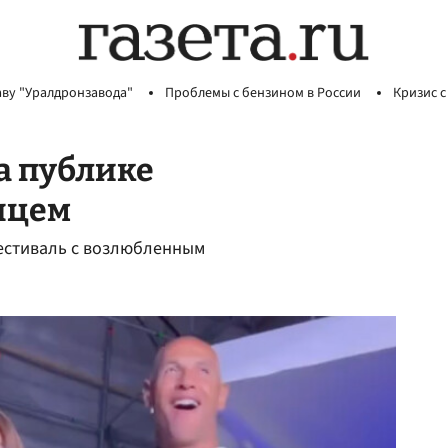
аву "Уралдронзавода"
Проблемы с бензином в России
Кризис с
а публике
нцем
естиваль с возлюбленным