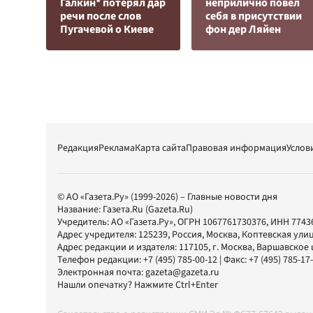
Галкин* потерял дар
неприлично повел
речи после слов
cебя в присутствии
Пугачевой о Киеве
фон дер Ляйен
Редакция
Реклама
Карта сайта
Правовая информация
Услов
© АО «Газета.Ру» (1999-2026) – Главные новости дня
Название:
Газета.Ru
(Gazeta.Ru)
Учредитель:
АО «Газета.Ру»
, ОГРН 1067761730376, ИНН 7743
Адрес учредителя: 125239, Россия, Москва, Коптевская улиц
Адрес редакции и издателя:
117105
, г.
Москва
,
Варшавское шо
Телефон редакции:
+7 (495) 785-00-12
| Факс:
+7 (495) 785-17
Электронная почта:
gazeta@gazeta.ru
Нашли опечатку? Нажмите Ctrl+Enter