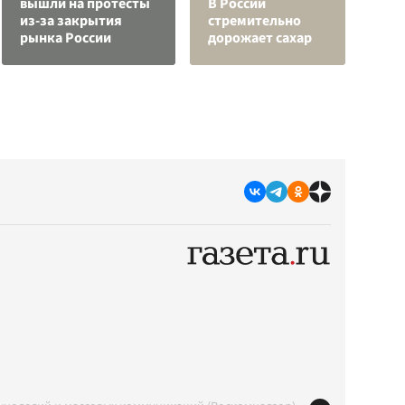
вышли на протесты
В России
з
из-за закрытия
стремительно
в
рынка России
дорожает сахар
р