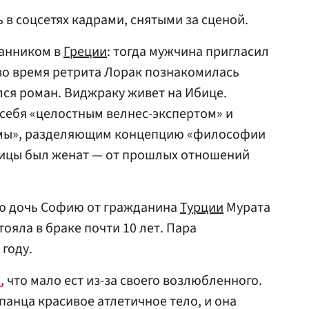
в соцсетях кадрами, снятыми за сценой.
ранником в
Греции
: тогда мужчина пригласил
 во время ретрита Лорак познакомилась
лся роман. Виджраку живет на Ибице.
 себя «целостным велнес-экспертом» и
рмы», разделяющим концепцию «философии
ицы был женат — от прошлых отношений
ю дочь Софию от гражданина
Турции
Мурата
ояла в браке почти 10 лет. Пара
году.
ь
, что мало ест из-за своего возлюбленного.
панца красивое атлетичное тело, и она