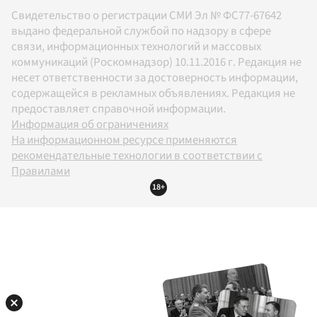
Свидетельство о регистрации СМИ Эл № ФС77-67642
выдано федеральной службой по надзору в сфере
связи, информационных технологий и массовых
коммуникаций (Роскомнадзор) 10.11.2016 г. Редакция не
несет ответственности за достоверность информации,
содержащейся в рекламных объявлениях. Редакция не
предоставляет справочной информации.
Информация об ограничениях
На информационном ресурсе применяются
рекомендательные технологии в соответствии с
Правилами
18+