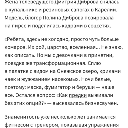
Жена телеведущего
Дмитрия Диброва
снялась
в купальнике и резиновых сапогах в
Карелии
.
Модель, блогер
Полина Диброва
позировала
на пирсе и поделилась кадрами в соцсетях.
«Ребята, здесь не холодно, просто чуть больше
комаров. Их рой, царство, вселенная... Не знаю,
как описать. Но мы с девочками в принятии,
поездка же трансформационная. Сплю
в палатке с видом на Онежское озеро, криками
чаек и жужжанием насекомых. Ночи белые,
поэтому: маска, фумигатор и беруши — наше
все. Остался вопрос: «Как
предки
выживали
без этих опций?» — высказалась бизнесвумен.
Знаменитость уже несколько лет занимается
фитнесом с тренером, показывая упражнения