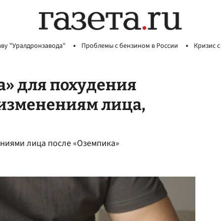
аву "Уралдронзавода"
Проблемы с бензином в России
Кризис с
» для похудения
 изменениям лица,
ениями лица после «Оземпика»