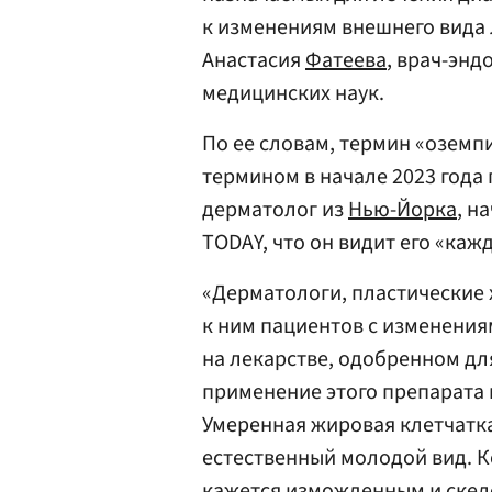
к изменениям внешнего вида л
Анастасия
Фатеева
, врач-энд
медицинских наук.
По ее словам, термин «оземп
термином в начале 2023 года 
дерматолог из
Нью-Йорка
, н
TODAY, что он видит его «каж
«Дерматологи, пластические 
к ним пациентов с изменения
на лекарстве, одобренном для
применение этого препарата 
Умеренная жировая клетчатка
естественный молодой вид. К
кажется изможденным и скел