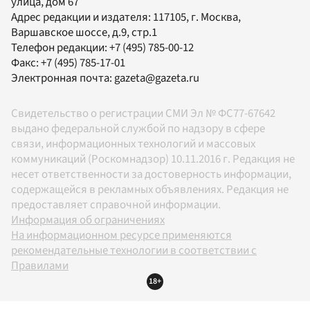
улица, дом 67
Адрес редакции и издателя:
117105
, г.
Москва
,
Варшавское шоссе, д.9, стр.1
Телефон редакции:
+7 (495) 785-00-12
Факс:
+7 (495) 785-17-01
Электронная почта:
gazeta@gazeta.ru
Свидетельство о регистрации СМИ Эл № ФС77-67642
выдано федеральной службой по надзору в сфере
связи, информационных технологий и массовых
коммуникаций (Роскомнадзор) 10.11.2016 г. Редакция не
несет ответственности за достоверность информации,
содержащейся в рекламных объявлениях. Редакция не
предоставляет справочной информации.
Информация об ограничениях
На информационном ресурсе применяются
рекомендательные технологии в соответствии с
Правилами
18+