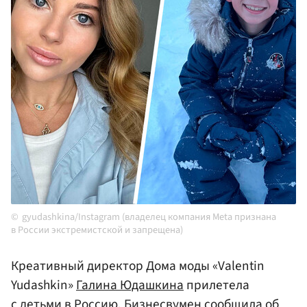
gyudashkina/Instagram (владелец компания Meta признана
в России экстремистской и запрещена)
Креативный директор Дома моды «Valentin
Yudashkin»
Галина Юдашкина
прилетела
с детьми в
Россию
. Бизнесвумен сообщила об