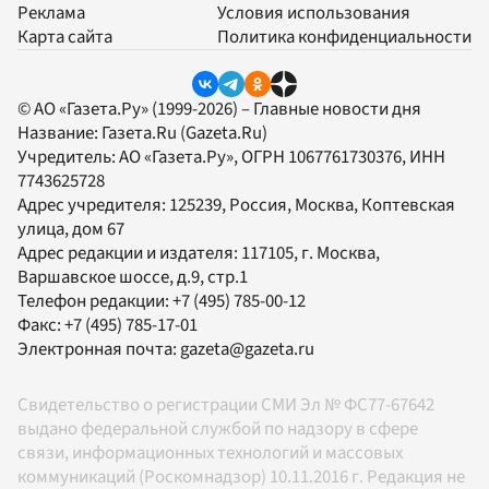
Реклама
Условия использования
Карта сайта
Политика конфиденциальности
© АО «Газета.Ру» (1999-2026) – Главные новости дня
Название:
Газета.Ru
(Gazeta.Ru)
Учредитель:
АО «Газета.Ру»
, ОГРН 1067761730376, ИНН
7743625728
Адрес учредителя: 125239, Россия, Москва, Коптевская
улица, дом 67
Адрес редакции и издателя:
117105
, г.
Москва
,
Варшавское шоссе, д.9, стр.1
Телефон редакции:
+7 (495) 785-00-12
Факс:
+7 (495) 785-17-01
Электронная почта:
gazeta@gazeta.ru
Свидетельство о регистрации СМИ Эл № ФС77-67642
выдано федеральной службой по надзору в сфере
связи, информационных технологий и массовых
коммуникаций (Роскомнадзор) 10.11.2016 г. Редакция не