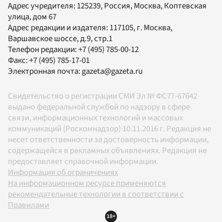
Адрес учредителя: 125239, Россия, Москва, Коптевская
улица, дом 67
Адрес редакции и издателя:
117105
, г.
Москва
,
Варшавское шоссе, д.9, стр.1
Телефон редакции:
+7 (495) 785-00-12
Факс:
+7 (495) 785-17-01
Электронная почта:
gazeta@gazeta.ru
Свидетельство о регистрации СМИ Эл № ФС77-67642
выдано федеральной службой по надзору в сфере
связи, информационных технологий и массовых
коммуникаций (Роскомнадзор) 10.11.2016 г. Редакция не
несет ответственности за достоверность информации,
содержащейся в рекламных объявлениях. Редакция не
предоставляет справочной информации.
Информация об ограничениях
На информационном ресурсе применяются
рекомендательные технологии в соответствии с
Правилами
18+