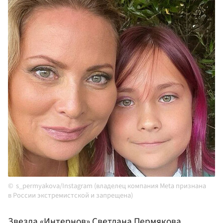
s_permyakova/Instagram (владелец компания Meta признана
в России экстремистской и запрещена)
Звезда «Интернов»
Светлана Пермякова