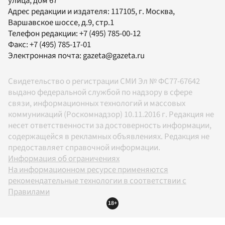
улица, дом 67
Адрес редакции и издателя:
117105
, г.
Москва
,
Варшавское шоссе, д.9, стр.1
Телефон редакции:
+7 (495) 785-00-12
Факс:
+7 (495) 785-17-01
Электронная почта:
gazeta@gazeta.ru
Свидетельство о регистрации СМИ Эл № ФС77-67642
выдано федеральной службой по надзору в сфере
связи, информационных технологий и массовых
коммуникаций (Роскомнадзор) 10.11.2016 г. Редакция не
несет ответственности за достоверность информации,
содержащейся в рекламных объявлениях. Редакция не
предоставляет справочной информации.
Информация об ограничениях
На информационном ресурсе применяются
рекомендательные технологии в соответствии с
Правилами
18+