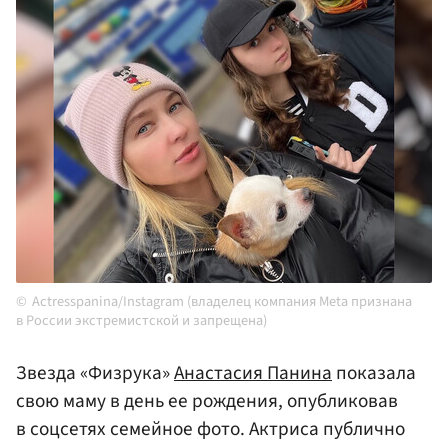
Actresspanina/Instagram (владелец компания Meta признана
в России экстремистской и запрещена)
Звезда «Физрука»
Анастасия Панина
показала
свою маму в день ее рождения, опубликовав
в соцсетях семейное фото. Актриса публично