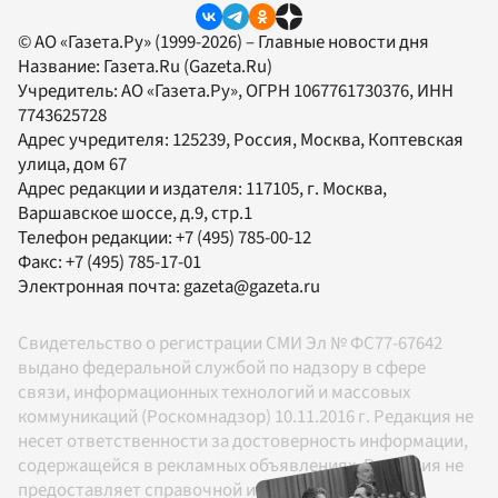
© АО «Газета.Ру» (1999-2026) – Главные новости дня
Название:
Газета.Ru
(Gazeta.Ru)
Учредитель:
АО «Газета.Ру»
, ОГРН 1067761730376, ИНН
7743625728
Адрес учредителя: 125239, Россия, Москва, Коптевская
улица, дом 67
Адрес редакции и издателя:
117105
, г.
Москва
,
Варшавское шоссе, д.9, стр.1
Телефон редакции:
+7 (495) 785-00-12
Факс:
+7 (495) 785-17-01
Электронная почта:
gazeta@gazeta.ru
Свидетельство о регистрации СМИ Эл № ФС77-67642
выдано федеральной службой по надзору в сфере
связи, информационных технологий и массовых
коммуникаций (Роскомнадзор) 10.11.2016 г. Редакция не
несет ответственности за достоверность информации,
содержащейся в рекламных объявлениях. Редакция не
предоставляет справочной информации.