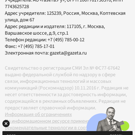
7743625728
Адрес учредителя: 125239, Россия, Москва, Коптевская
улица, дом 67
Адрес редакции и издателя:
117105
, г.
Москва
,
Варшавское шоссе, д.9, стр.1
Телефон редакции:
+7 (495) 785-00-12
Факс:
+7 (495) 785-17-01
Электронная почта:
gazeta@gazeta.ru
Свидетельство о регистрации СМИ Эл № ФС77-67642
выдано федеральной службой по надзору в сфере
связи, информационных технологий и массовых
коммуникаций (Роскомнадзор) 10.11.2016 г. Редакция не
несет ответственности за достоверность информации,
содержащейся в рекламных объявлениях. Редакция не
предоставляет справочной информации.
Информация об ограничениях
На информационном ресурсе применяются
рекомендательные технологии в соответствии с
Правилами