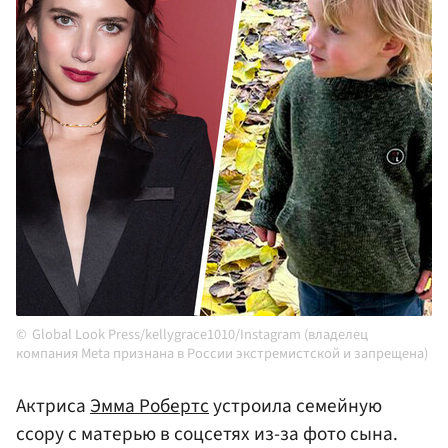
Global Look Press/kellygrace1010/Instagram (владелец
компания Meta признана в России экстремистской и запрещена)
Актриса
Эмма Робертс
устроила семейную
ссору с матерью в соцсетях из-за фото сына.