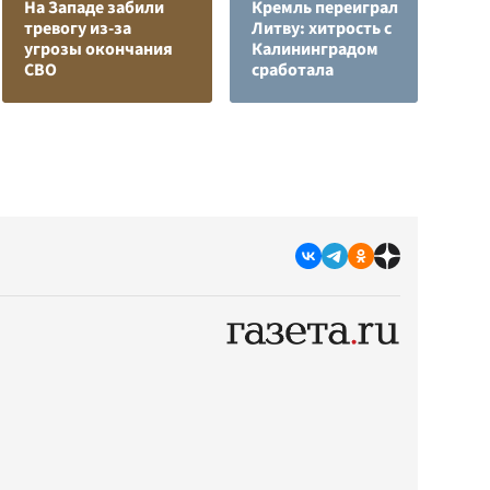
На Западе забили
Кремль переиграл
Л
тревогу из-за
Литву: хитрость с
з
угрозы окончания
Калининградом
в
СВО
сработала
р