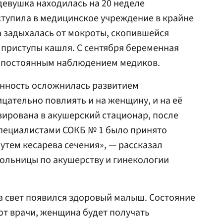
девушка находилась на 20 неделе
тупила в медицинское учреждение в крайне
 задыхалась от мокроты, скопившейся
и приступы кашля. С сентября беременная
д постоянным наблюдением медиков.
енность осложнилась развитием
ицательно повлиять и на женщину, и на её
зирована в акушерский стационар, после
специалистами СОКБ № 1 было принято
тем кесарева сечения», — рассказал
больницы по акушерству и гинекологии
а свет появился здоровый малыш. Состояние
т врачи, женщина будет получать