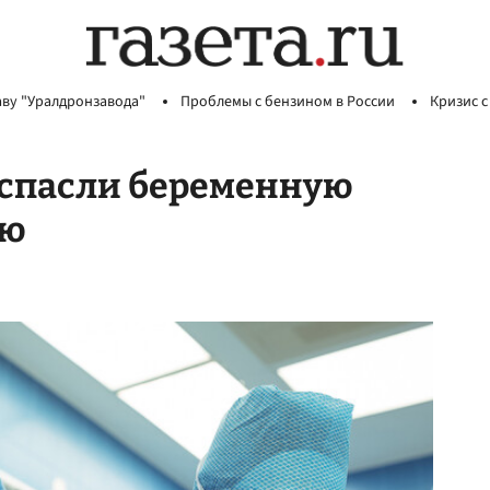
аву "Уралдронзавода"
Проблемы с бензином в России
Кризис с
 спасли беременную
ью