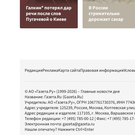
Галкин* потерял дар
В России
речи после слов
стремительно
Пугачевой о Киеве
дорожает сахар
Редакция
Реклама
Карта сайта
Правовая информация
Услов
© АО «Газета.Ру» (1999-2026) – Главные новости дня
Название:
Газета.Ru
(Gazeta.Ru)
Учредитель:
АО «Газета.Ру»
, ОГРН 1067761730376, ИНН 7743
Адрес учредителя: 125239, Россия, Москва, Коптевская улиц
Адрес редакции и издателя:
117105
, г.
Москва
,
Варшавское шо
Телефон редакции:
+7 (495) 785-00-12
| Факс:
+7 (495) 785-17
Электронная почта:
gazeta@gazeta.ru
Нашли опечатку? Нажмите Ctrl+Enter