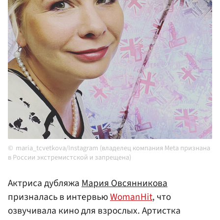
maria_tcvetkova/Instagram (владелец компания Meta признана
в России экстремистской и запрещена)
Актриса дубляжа
Мария Овсянникова
призналась в интервью
WomanHit
, что
озвучивала кино для взрослых. Артистка