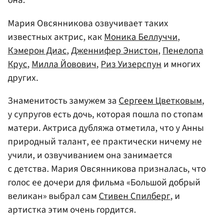
она.
Мария Овсянникова озвучивает таких
известных актрис, как
Моника Беллуччи
,
Кэмерон Диас
,
Дженнифер Энистон
,
Пенелопа
Крус
,
Милла Йовович
,
Риз Уизерспун
и многих
других.
Знаменитость замужем за
Сергеем Цветковым
,
у супругов есть дочь, которая пошла по стопам
матери. Актриса дубляжа отметила, что у Анны
природный талант, ее практически ничему не
учили, и озвучиванием она занимается
с детства. Мария Овсянникова призналась, что
голос ее дочери для фильма «Большой добрый
великан» выбрал сам
Стивен Спилберг
, и
артистка этим очень гордится.