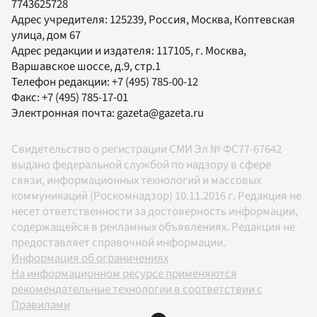
7743625728
Адрес учредителя: 125239, Россия, Москва, Коптевская
улица, дом 67
Адрес редакции и издателя:
117105
, г.
Москва
,
Варшавское шоссе, д.9, стр.1
Телефон редакции:
+7 (495) 785-00-12
Факс:
+7 (495) 785-17-01
Электронная почта:
gazeta@gazeta.ru
Свидетельство о регистрации СМИ Эл № ФС77-67642
выдано федеральной службой по надзору в сфере
связи, информационных технологий и массовых
коммуникаций (Роскомнадзор) 10.11.2016 г. Редакция не
несет ответственности за достоверность информации,
содержащейся в рекламных объявлениях. Редакция не
предоставляет справочной информации.
Информация об ограничениях
На информационном ресурсе применяются
рекомендательные технологии в соответствии с
Правилами