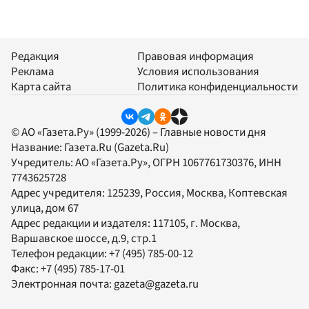
Редакция
Правовая информация
Реклама
Условия использования
Карта сайта
Политика конфиденциальности
© АО «Газета.Ру» (1999-2026) – Главные новости дня
Название:
Газета.Ru
(Gazeta.Ru)
Учредитель:
АО «Газета.Ру»
, ОГРН 1067761730376, ИНН
7743625728
Адрес учредителя: 125239, Россия, Москва, Коптевская
улица, дом 67
Адрес редакции и издателя:
117105
, г.
Москва
,
Варшавское шоссе, д.9, стр.1
Телефон редакции:
+7 (495) 785-00-12
Факс:
+7 (495) 785-17-01
Электронная почта:
gazeta@gazeta.ru