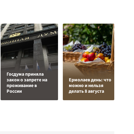
Госдума приняла
Р
закон о запрете на
Ермолаев день: что
в
проживание в
можно и нельзя
и
России
делать 8 августа
р