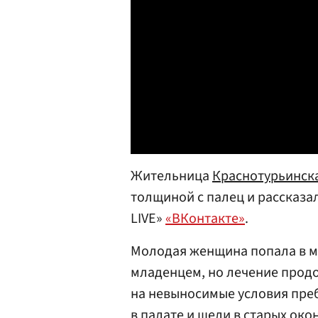
Жительница
Краснотурьинск
толщиной с палец и рассказа
LIVE»
«ВКонтакте»
.
Молодая женщина попала в м
младенцем, но лечение прод
на невыносимые условия пре
в палате и щели в старых око