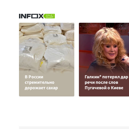
В России
Галкин* потерял дар
стремительно
речи после слов
дорожает сахар
Пугачевой о Киеве