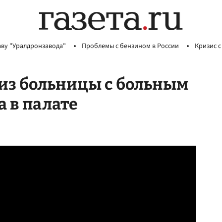
аву "Уралдронзавода"
Проблемы с бензином в России
Кризис с
 из больницы с больным
а в палате