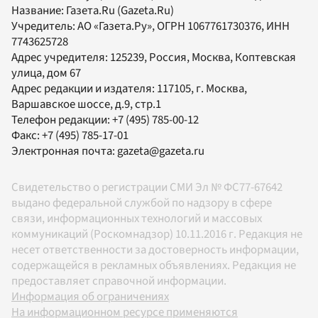
Название:
Газета.Ru
(Gazeta.Ru)
Учредитель:
АО «Газета.Ру»
, ОГРН 1067761730376, ИНН
7743625728
Адрес учредителя: 125239, Россия, Москва, Коптевская
улица, дом 67
Адрес редакции и издателя:
117105
, г.
Москва
,
Варшавское шоссе, д.9, стр.1
Телефон редакции:
+7 (495) 785-00-12
Факс:
+7 (495) 785-17-01
Электронная почта:
gazeta@gazeta.ru
Свидетельство о регистрации СМИ Эл № ФС77-67642
выдано федеральной службой по надзору в сфере
связи, информационных технологий и массовых
коммуникаций (Роскомнадзор) 10.11.2016 г. Редакция не
несет ответственности за достоверность информации,
содержащейся в рекламных объявлениях. Редакция не
предоставляет справочной информации.
Информация об ограничениях
На информационном ресурсе применяются