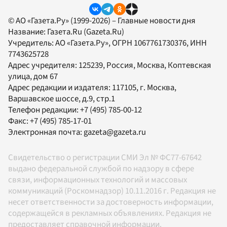
© АО «Газета.Ру» (1999-2026) – Главные новости дня
Название:
Газета.Ru
(Gazeta.Ru)
Учредитель:
АО «Газета.Ру»
, ОГРН 1067761730376, ИНН
7743625728
Адрес учредителя: 125239, Россия, Москва, Коптевская
улица, дом 67
Адрес редакции и издателя:
117105
, г.
Москва
,
Варшавское шоссе, д.9, стр.1
Телефон редакции:
+7 (495) 785-00-12
Факс:
+7 (495) 785-17-01
Электронная почта:
gazeta@gazeta.ru
Свидетельство о регистрации СМИ Эл № ФС77-67642
выдано федеральной службой по надзору в сфере
связи, информационных технологий и массовых
коммуникаций (Роскомнадзор) 10.11.2016 г. Редакция не
несет ответственности за достоверность информации,
содержащейся в рекламных объявлениях. Редакция не
предоставляет справочной информации.