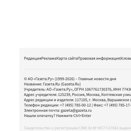
Редакция
Реклама
Карта сайта
Правовая информация
Услов
© АО «Газета.Ру» (1999-2026) – Главные новости дня
Название:
Газета.Ru
(Gazeta.Ru)
Учредитель:
АО «Газета.Ру»
, ОГРН 1067761730376, ИНН 7743
Адрес учредителя: 125239, Россия, Москва, Коптевская улиц
Адрес редакции и издателя:
117105
, г.
Москва
,
Варшавское шо
Телефон редакции:
+7 (495) 785-00-12
| Факс:
+7 (495) 785-17
Электронная почта:
gazeta@gazeta.ru
Нашли опечатку? Нажмите Ctrl+Enter
Свидетельство о регистрации СМИ Эл № ФС77-67642 выда