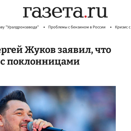
аву "Уралдронзавода"
Проблемы с бензином в России
Кризис с
ергей Жуков заявил, что
в с поклонницами