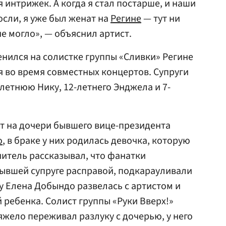
интрижек. А когда я стал постарше, и наши
сли, я уже был женат на
Регине
— тут ни
не могло», — объяснил артист.
енился на солистке группы «Сливки» Регине
я во время совместных концертов. Супруги
летнюю Нику, 12-летнего Энджела и 7-
т на дочери бывшего вице-президента
о
, в браке у них родилась девочка, которую
итель рассказывал, что фанатки
ывшей супруге расправой, подкарауливали
ду Елена Добындо развелась с артистом и
й ребенка. Солист группы «Руки Вверх!»
тяжело переживал разлуку с дочерью, у него