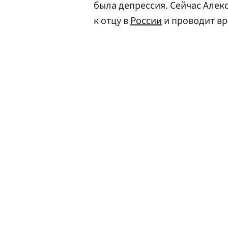
была депрессия. Сейчас Алек
к отцу в
России
и проводит вр