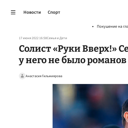
Новости
Спорт
Покушение на гл
17 июня 2022 16:58
Семья и Дети
Солист «Руки Вверх!» С
у него не было романо
Анастасия Гильмиярова