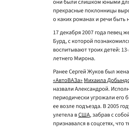
они были слишком юными для 
прекрасные поклонницы выро
о каких романах и речи быть 
17 декабря 2007 года певец ж
Бурд, с которой познакомилс
воспитывают троих детей: 13-
летнего Мирона.
Ранее Сергей Жуков был жена
«АвтоВАЗа»
Михаила Добынд
назвали Александрой. Исполн
периодически угрожали его б
ее возле подъезда. В 2005 го
улетела в
США
, забрав с собо
признавался в соцсетях, что 