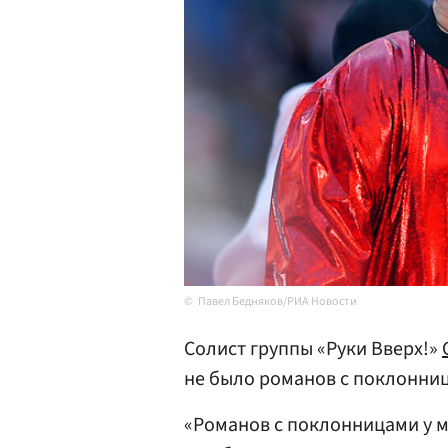
Павел Бедняков/РИА Новости
Солист группы «Руки Вверх!»
не было романов с поклонниц
«Романов с поклонницами у ме