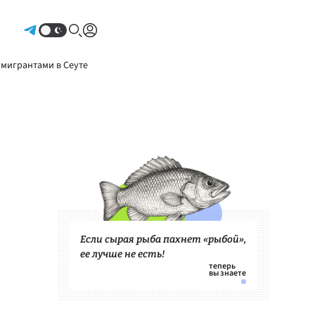
Авторизоваться
 мигрантами в Сеуте
Если сырая рыба пахнет «рыбой»,
ее лучше не есть!