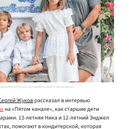
признана в России экстремистской и запрещена)
Сергей Жуков
рассказал в интервью
а»
на «Пятом канале», как старшие дети
рами. 13-летняя Ника и 12-летний Энджел
ктах, помогают в кондитерской, которая