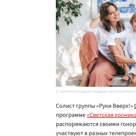
sezhukov/Instagram (владелец компания Meta 
Солист группы «Руки Вверх!»
программе
«Светская хроник
распоряжаются своими гонора
участвуют в разных телепрое