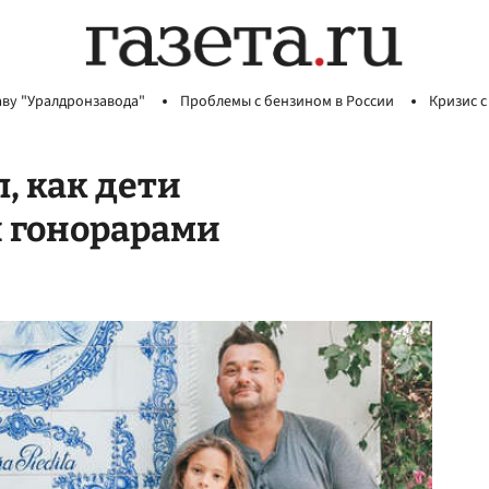
аву "Уралдронзавода"
Проблемы с бензином в России
Кризис с
, как дети
 гонорарами