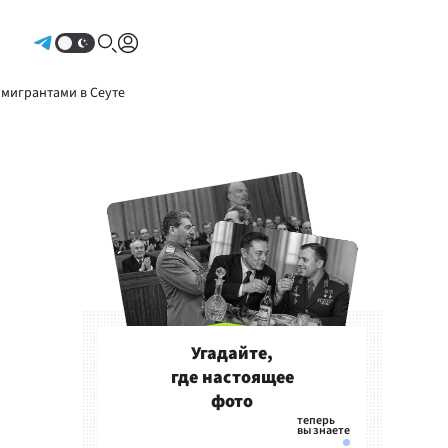
Авторизоваться
 мигрантами в Сеуте
Угадайте,
где настоящее
фото