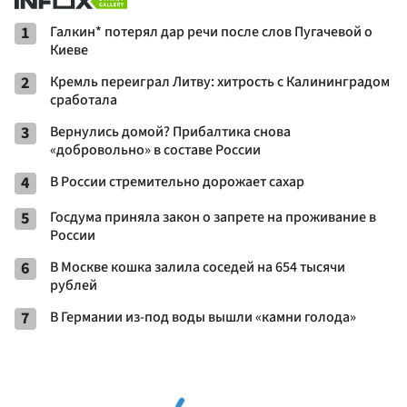
1
Галкин* потерял дар речи после слов Пугачевой о
Киеве
2
Кремль переиграл Литву: хитрость с Калининградом
сработала
3
Вернулись домой? Прибалтика снова
«добровольно» в составе России
4
В России стремительно дорожает сахар
5
Госдума приняла закон о запрете на проживание в
России
6
В Москве кошка залила соседей на 654 тысячи
рублей
7
В Германии из-под воды вышли «камни голода»