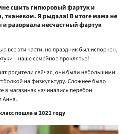
 мне сшить гипюровый фартук и
 тканевом. Я рыдала! В итоге мама не
 и разорвала несчастный фартук
ю все эти части, но праздник был испорчен.
туки – наше семейное проклятье!
орят родители сейчас, они были небольшими:
утболкой на физкультуру. Сложнее было
же в магазинах начинались перебои
т Анна.
класс пошла в 2021 году