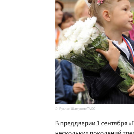
Руслан Шамуков/ТАСС
В преддверии 1 сентября «
нескольких поколений тре