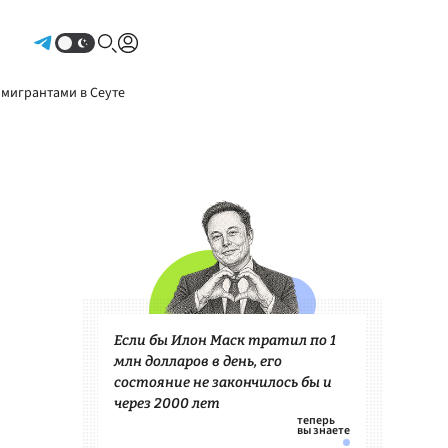
Авторизоваться
 мигрантами в Сеуте
Если бы Илон Маск тратил по 1
млн долларов в день, его
состояние не закончилось бы и
через 2000 лет