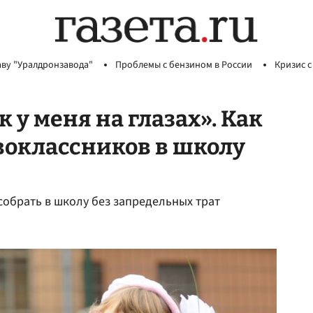
аву "Уралдронзавода"
Проблемы с бензином в России
Кризис с
 у меня на глазах». Как
воклассников в школу
собрать в школу без запредельных трат