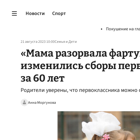
Новости
Спорт
Покушение на гл
21 августа 2023 10:00
Семья и Дети
«Мама разорвала фартук
изменились сборы пер
за 60 лет
Родители уверены, что первоклассника можно 
Анна Моргунова