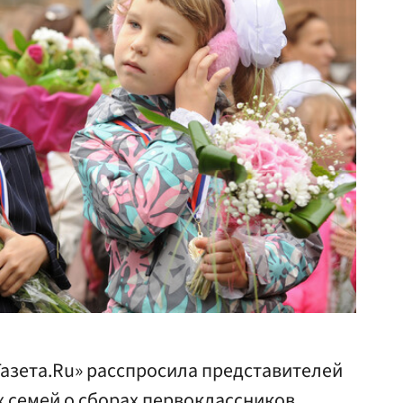
Газета.Ru» расспросила представителей
х семей о сборах первоклассников