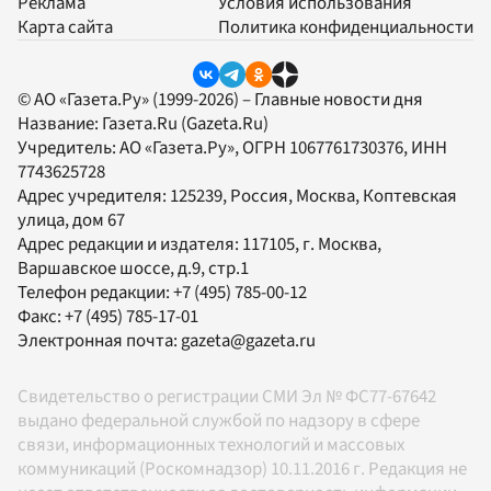
Реклама
Условия использования
Карта сайта
Политика конфиденциальности
© АО «Газета.Ру» (1999-2026) – Главные новости дня
Название:
Газета.Ru
(Gazeta.Ru)
Учредитель:
АО «Газета.Ру»
, ОГРН 1067761730376, ИНН
7743625728
Адрес учредителя: 125239, Россия, Москва, Коптевская
улица, дом 67
Адрес редакции и издателя:
117105
, г.
Москва
,
Варшавское шоссе, д.9, стр.1
Телефон редакции:
+7 (495) 785-00-12
Факс:
+7 (495) 785-17-01
Электронная почта:
gazeta@gazeta.ru
Свидетельство о регистрации СМИ Эл № ФС77-67642
выдано федеральной службой по надзору в сфере
связи, информационных технологий и массовых
коммуникаций (Роскомнадзор) 10.11.2016 г. Редакция не