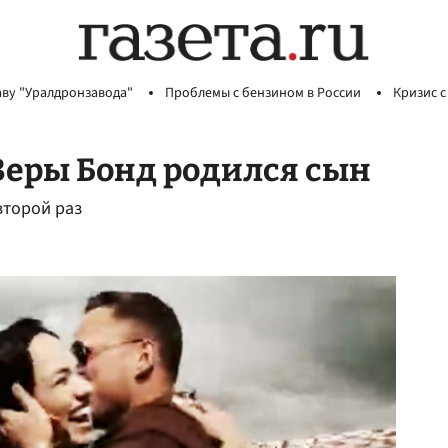
аву "Уралдронзавода"
Проблемы с бензином в России
Кризис с
 Веры Бонд родился сын
второй раз