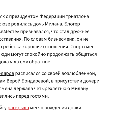
иях с президентом Федерации триатлона
 союзе родилась дочь
Милана
. Блогер
«вМесте» признавался, что стал дружнее
сставания. По словам бизнесмена, он не
ью ребенка хорошие отношения. Спортсмен
 люди могут спокойно продолжать общаться
доказала ему обратное.
оляров
расписался со своей возлюбленной,
ам Верой Бондаревой, в присутствии дочери
тсмена держала четырехлетнюю Милану
явились перед гостями.
йгу
раскрыла
месяц рождения дочки.