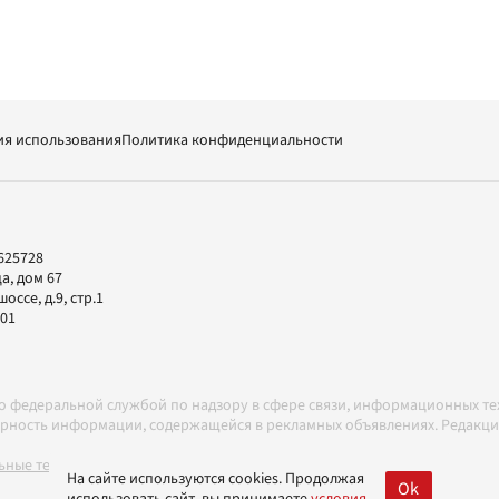
ия использования
Политика конфиденциальности
625728
а, дом 67
ссе, д.9, стр.1
-01
но федеральной службой по надзору в сфере связи, информационных т
товерность информации, содержащейся в рекламных объявлениях. Редак
ные технологии в соответствии с Правилами
На сайте используются cookies. Продолжая
Ok