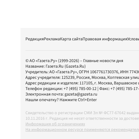
Редакция
Реклама
Карта сайта
Правовая информация
Услов
© АО «Газета.Ру» (1999-2026) – Главные новости дня
Название:
Газета.Ru
(Gazeta.Ru)
Учредитель:
АО «Газета.Ру»
, ОГРН 1067761730376, ИНН 7743
Адрес учредителя: 125239, Россия, Москва, Коптевская улиц
Адрес редакции и издателя:
117105
, г.
Москва
,
Варшавское шо
Телефон редакции:
+7 (495) 785-00-12
| Факс:
+7 (495) 785-17
Электронная почта:
gazeta@gazeta.ru
Нашли опечатку? Нажмите Ctrl+Enter
Свидетельство о регистрации СМИ Эл № ФС77-67642 выда
10.11.2016 г. Редакция не несет ответственности за дос
Информация об ограничениях
На информационном ресурсе применяются рекомендатель