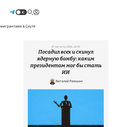
Авторизоваться
 мигрантами в Сеуте
07 августа 2026, 10:43
Посадил всех и скинул
ядерную бомбу: каким
президентом мог бы стать
ИИ
Виталий Рюмшин