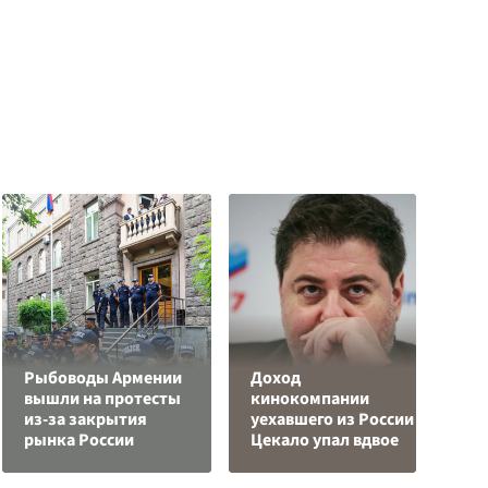
Рыбоводы Армении
Доход
вышли на протесты
кинокомпании
У
из-за закрытия
уехавшего из России
Е
рынка России
Цекало упал вдвое
в