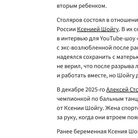
вторым ребенком.
Столяров состоял в отношен
России
Ксенией Шойгу
. В их
в интервью для YouTube-шоу 
с экс-возлюбленной после ра
надеялся сохранить с матер
не верил, что после разрыва
и работать вместе, но Шойгу 
В декабре 2025-го
Алексей Ст
чемпионкой по бальным танц
от Ксении Шойгу. Жена спор
за руку, когда они втроем по
Ранее беременная Ксения Шо