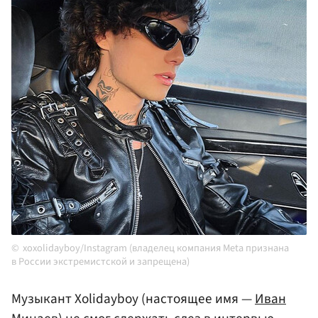
xoxolidayboy/Instagram (владелец компания Meta признана
в России экстремистской и запрещена)
Музыкант Xolidayboy (настоящее имя —
Иван