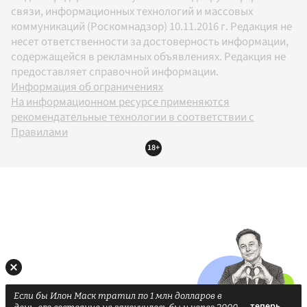
связи, информационных технологий и массовых
коммуникаций (Роскомнадзор) 10.11.2016 г. Редакция не
несет ответственности за достоверность информации,
содержащейся в рекламных объявлениях. Редакция не
предоставляет справочной информации.
Информация об ограничениях
На информационном ресурсе применяются
рекомендательные технологии в соответствии с
Правилами
18+
Если бы Илон Маск тратил по 1 млн долларов в