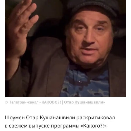
Телеграм-канал
«КАКОВО?! | Отар Кушанашвили»
Шоумен Отар Кушанашвили раскритиковал
в свежем выпуске программы «Какого?!»