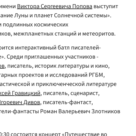
 имени
Виктора Сергеевича Попова
выступит
вание Луны и планет Солнечной системы».
и подлинных космических
ков, межпланетных станций и метеоритов.
тоится интерактивный батл писателей-
». Среди приглашенных участников -
ов
, писатель, историк литературы и кино,
тарных проектов и исследований РГБМ,
тастической и приключенческой литературе
ксей Гравицкий
, писатель, сценарист,
Игоревич Дивов
, писатель-фантаст,
атели-фантасты Роман Валерьевич Злотников
0:30 состоится концерт «Путешествие во