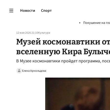
Новости
Спорт
Покушение на гл
12 мая 2026 21:10
Культура
Музей космонавтики о
вселенную Кира Булыч
В Музее космонавтики пройдет программа, пос
Елена Арнольдова