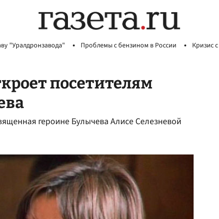
аву "Уралдронзавода"
Проблемы с бензином в России
Кризис с
ткроет посетителям
ева
вященная героине Булычева Алисе Селезневой