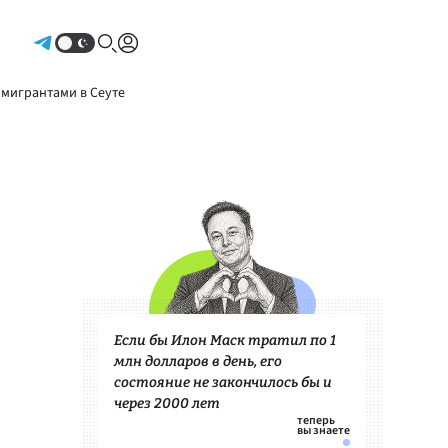
Авторизоваться
 мигрантами в Сеуте
Если бы Илон Маск тратил по 1
млн долларов в день, его
состояние не закончилось бы и
через 2000 лет