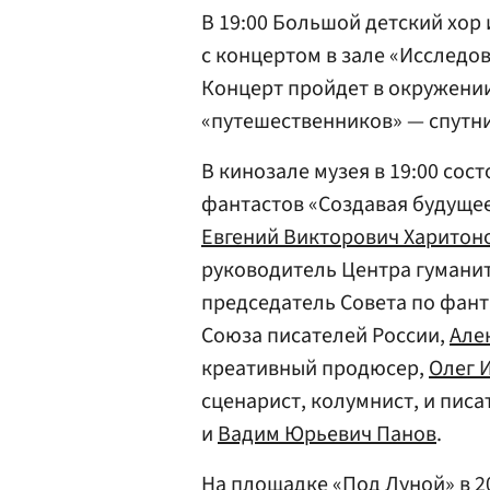
В 19:00 Большой детский хор
с концертом в зале «Исследо
Концерт пройдет в окружени
«путешественников» — спутни
В кинозале музея в 19:00 сос
фантастов «Создавая будущее
Евгений Викторович Харитон
руководитель Центра гумани
председатель Совета по фан
Союза писателей России,
Але
креативный продюсер,
Олег 
сценарист, колумнист, и пис
и
Вадим Юрьевич Панов
.
На площадке «Под Луной» в 2