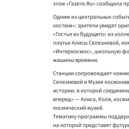
этом «Газете.Ru» сообщила п
Одним из центральных событи
костюм»: зрители увидят ор
«Гостья из будущего» из колл
платье Алисы Селезневой, ко
«Интеркосмос», школьную фо
машины времени.
Станции сопровождает коми
Селезневой в Музее космонав
истории, в которой соединены
вперед» — Алиса, Коля, косм
космический музей.
Тематику программы поддерж
на которой представят футур