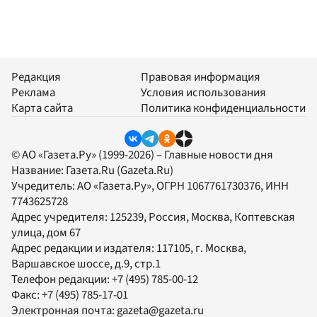
Редакция
Правовая информация
Реклама
Условия использования
Карта сайта
Политика конфиденциальности
© АО «Газета.Ру» (1999-2026) – Главные новости дня
Название:
Газета.Ru
(Gazeta.Ru)
Учредитель:
АО «Газета.Ру»
, ОГРН 1067761730376, ИНН
7743625728
Адрес учредителя: 125239, Россия, Москва, Коптевская
улица, дом 67
Адрес редакции и издателя:
117105
, г.
Москва
,
Варшавское шоссе, д.9, стр.1
Телефон редакции:
+7 (495) 785-00-12
Факс:
+7 (495) 785-17-01
Электронная почта:
gazeta@gazeta.ru