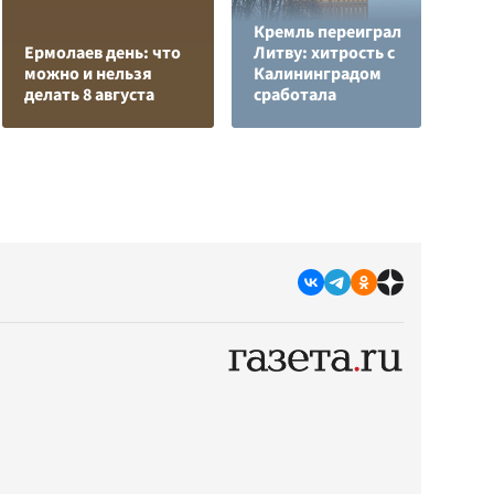
Кремль переиграл
О
Ермолаев день: что
Литву: хитрость с
о
можно и нельзя
Калининградом
п
делать 8 августа
сработала
О