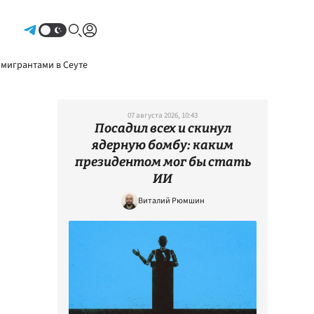
Авторизоваться
 мигрантами в Сеуте
07 августа 2026, 10:43
Посадил всех и скинул
ядерную бомбу: каким
президентом мог бы стать
ИИ
Виталий Рюмшин