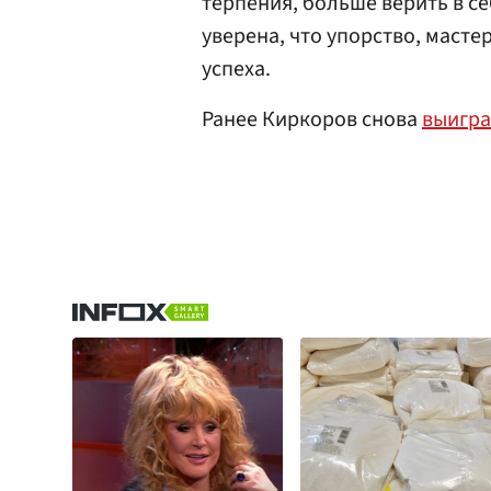
терпения, больше верить в се
уверена, что упорство, масте
успеха.
Ранее Киркоров снова
выигр