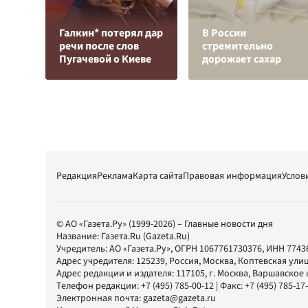
Галкин* потерял дар
В России
речи после слов
стремительно
Пугачевой о Киеве
дорожает сахар
Редакция
Реклама
Карта сайта
Правовая информация
Услов
© АО «Газета.Ру» (1999-2026) – Главные новости дня
Название:
Газета.Ru
(Gazeta.Ru)
Учредитель:
АО «Газета.Ру»
, ОГРН 1067761730376, ИНН 7743
Адрес учредителя: 125239, Россия, Москва, Коптевская улиц
Адрес редакции и издателя:
117105
, г.
Москва
,
Варшавское шо
Телефон редакции:
+7 (495) 785-00-12
| Факс:
+7 (495) 785-17
Электронная почта:
gazeta@gazeta.ru