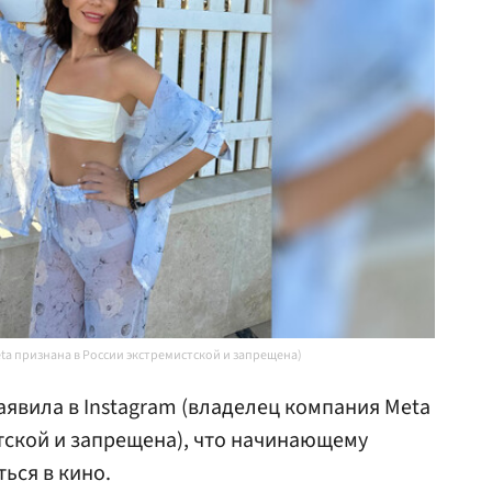
ta признана в России экстремистской и запрещена)
аявила в Instagram (владелец компания Meta
тской и запрещена), что начинающему
ься в кино.