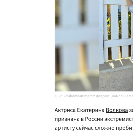
volkovihome/Instagram (владелец компания Me
Актриса Екатерина
Волкова
з
признана в России экстремис
артисту сейчас сложно пробит