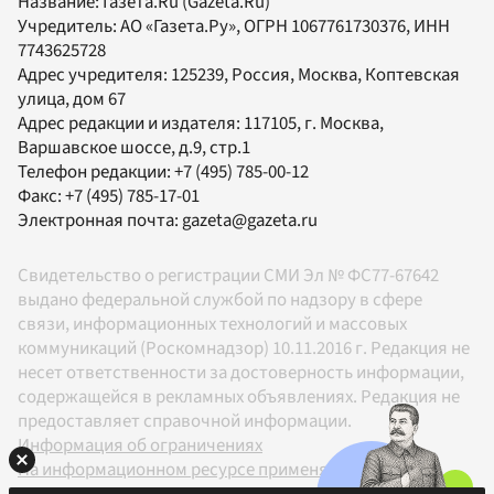
Название:
Газета.Ru
(Gazeta.Ru)
Учредитель:
АО «Газета.Ру»
, ОГРН 1067761730376, ИНН
7743625728
Адрес учредителя: 125239, Россия, Москва, Коптевская
улица, дом 67
Адрес редакции и издателя:
117105
, г.
Москва
,
Варшавское шоссе, д.9, стр.1
Телефон редакции:
+7 (495) 785-00-12
Факс:
+7 (495) 785-17-01
Электронная почта:
gazeta@gazeta.ru
Свидетельство о регистрации СМИ Эл № ФС77-67642
выдано федеральной службой по надзору в сфере
связи, информационных технологий и массовых
коммуникаций (Роскомнадзор) 10.11.2016 г. Редакция не
несет ответственности за достоверность информации,
содержащейся в рекламных объявлениях. Редакция не
предоставляет справочной информации.
Информация об ограничениях
На информационном ресурсе применяются