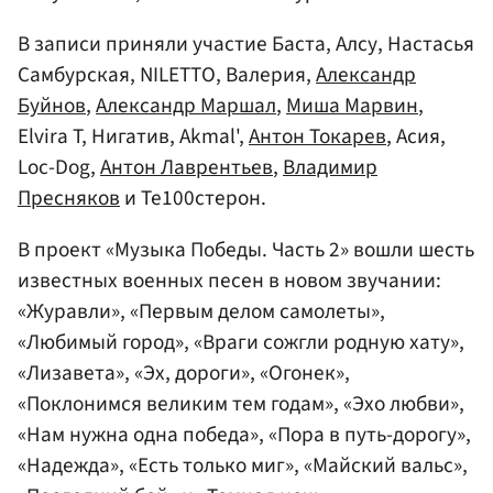
В записи приняли участие Баста, Алсу, Настасья
Самбурская, NILETTO, Валерия,
Александр
Буйнов
,
Александр Маршал
,
Миша Марвин
,
Elvira T, Нигатив, Akmal',
Антон Токарев
, Асия,
Loc-Dog,
Антон Лаврентьев
,
Владимир
Пресняков
и Те100стерон.
В проект «Музыка Победы. Часть 2» вошли шесть
известных военных песен в новом звучании:
«Журавли», «Первым делом самолеты»,
«Любимый город», «Враги сожгли родную хату»,
«Лизавета», «Эх, дороги», «Огонек»,
«Поклонимся великим тем годам», «Эхо любви»,
«Нам нужна одна победа», «Пора в путь-дорогу»,
«Надежда», «Есть только миг», «Майский вальс»,